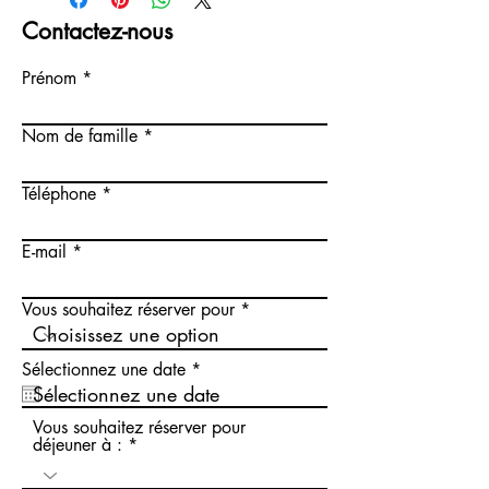
16° : 5%, sel et poivre
Contactez-nous
Prénom
Nom de famille
Téléphone
E-mail
Vous souhaitez réserver pour
r
Sélectionnez une date
*
e
q
u
Vous souhaitez réserver pour
i
déjeuner à :
r
e