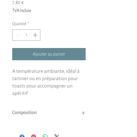
Prix
7,80 €
TVA Incluse
Quantité
*
Ajouter au panier
A température ambiante, idéal à
tartiner ou en préparation pour
toasts pour accompagner un
apéritif
Composition
Foie gras de canard : 71%, oeuf bio : 10%, farine
de blé : 7%, eau : 5%, pommeau de Normandie