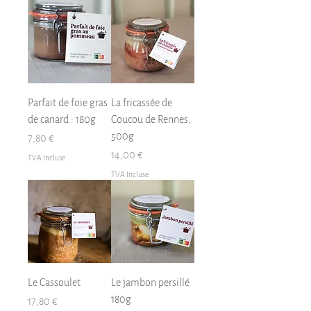
Parfait de foie gras
La fricassée de
de canard : 180g
Coucou de Rennes,
500g
Prix
7,80 €
Prix
14,00 €
TVA Incluse
TVA Incluse
Le Cassoulet
Le jambon persillé
180g
Prix
17,80 €