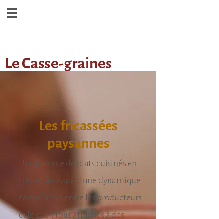
Le Casse-graines
Les fricassées
paysannes
Une gamme de plats cuisinés en
conserves issue d'une dynamique
coopérative entre les producteurs
et le chef, tous attachés à des