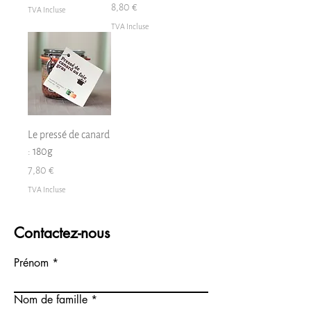
Prix
8,80 €
TVA Incluse
TVA Incluse
Le pressé de canard
: 180g
Prix
7,80 €
TVA Incluse
Contactez-nous
Prénom
Nom de famille